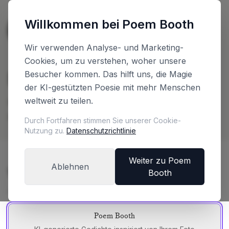
Willkommen bei Poem Booth
🇳🇱
The Netherlands
Deutsch
Wir verwenden Analyse- und Marketing-
Cookies, um zu verstehen, woher unsere
Planen Sie Ihre Booth
Besucher kommen. Das hilft uns, die Magie
der KI-gestützten Poesie mit mehr Menschen
weltweit zu teilen.
Konfigurieren Sie Ihre Booth und erhalten Sie
sofort ein Preisangebot
Durch Fortfahren stimmen Sie unserer Cookie-
Nutzung zu.
Datenschutzrichtlinie
Weiter zu Poem
Ablehnen
Wählen Sie Ihre Booth-Edition
Booth
Jede Edition bietet ein einzigartiges Erlebnis
Poem Booth