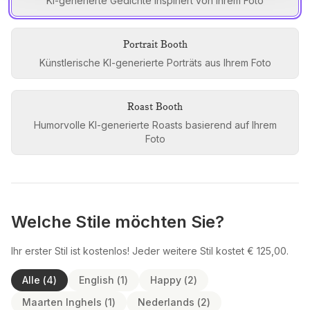
KI-generierte Gedichte inspiriert von Ihrem Foto
Portrait Booth
Künstlerische KI-generierte Porträts aus Ihrem Foto
Roast Booth
Humorvolle KI-generierte Roasts basierend auf Ihrem
Foto
Welche Stile möchten Sie?
Ihr erster Stil ist kostenlos! Jeder weitere Stil kostet € 125,00.
Alle
(
4
)
English
(
1
)
Happy
(
2
)
Maarten Inghels
(
1
)
Nederlands
(
2
)