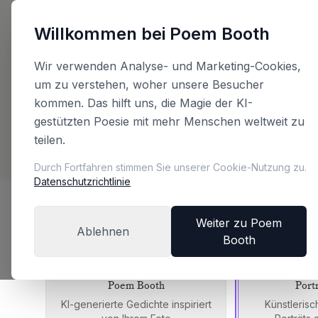
Willkommen bei Poem Booth
Zurück
Wir verwenden Analyse- und Marketing-Cookies,
um zu verstehen, woher unsere Besucher
Planen Sie Ihre 
kommen. Das hilft uns, die Magie der KI-
gestützten Poesie mit mehr Menschen weltweit zu
teilen.
Konfigurieren Sie Ihre Booth und erhalten Sie 
Durch Fortfahren stimmen Sie unserer Cookie-Nutzung zu.
Datenschutzrichtlinie
Wählen Sie Ihre Booth-Edition
Weiter zu Poem
Ablehnen
Booth
Jede Edition bietet ein einzigartiges Erlebnis
Poem Booth
Port
KI-generierte Gedichte inspiriert
Künstlerisc