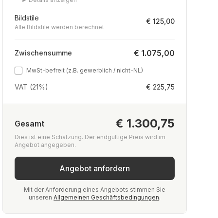
Bildstile
€ 125,00
Alle Bildstile werden berechnet
€ 1.075,00
Zwischensumme
MwSt-befreit (z.B. gewerblich / nicht-NL)
VAT (21%)
€ 225,75
€ 1.300,75
Gesamt
Dies ist eine Schätzung. Der endgültige Preis wird im
Angebot angegeben.
Angebot anfordern
Mit der Anforderung eines Angebots stimmen Sie
unseren
Allgemeinen Geschäftsbedingungen
.