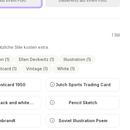
aus Ihrem Foto
basierend auf Ihrem Foto
1
Stil
ätzliche Stile kosten extra.
ri
(
1
)
Ellen Deckwitz
(
1
)
Illustration
(
1
)
tcard
(
1
)
Vintage
(
1
)
White
(
1
)
ostcard 1950
Dutch Sports Trading Card
lack and white
Pencil Sketch
ustration
mbrandt
Soviet Illustration Poem