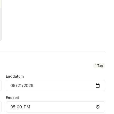
?
1
Tag
Enddatum
Endzeit