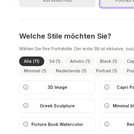
von Ihrem Foto
Porträts 
Welche Stile möchten Sie?
Wählen Sie Ihre Porträtstile. Der erste Stil ist inklusive, zus
Alle
(
11
)
3d
(
1
)
Artistic
(
1
)
Black
(
1
)
Cap
Minimal
(
1
)
Nederlands
(
1
)
Portrait
(
1
)
Pos
3D Image
Capri P
Greek Sculpture
Minimal b
ill
Picture Book Watercolor
Re