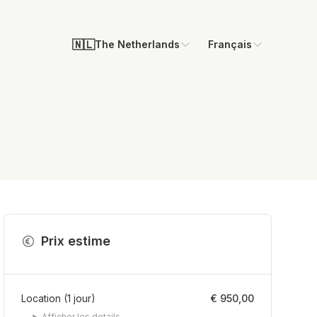
🇳🇱
The Netherlands
Français
Prix estime
Location
(
1
jour
)
€ 950,00
Afficher les details