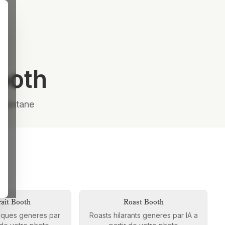
Booth
stantane
rait Booth
Roast Booth
stiques generes par
Roasts hilarants generes par IA a