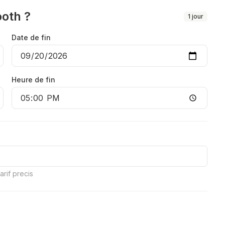
oth ?
1
jour
Date de fin
Heure de fin
rif precis