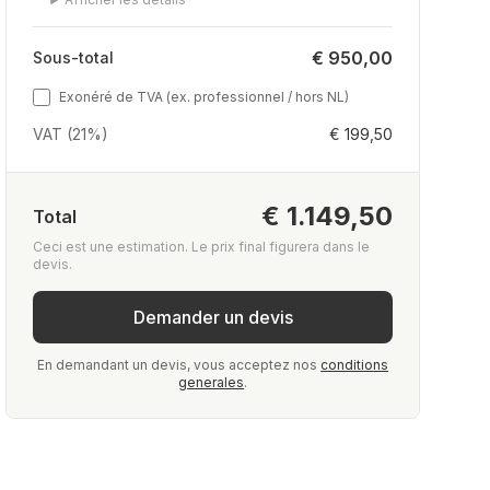
€ 950,00
Sous-total
Exonéré de TVA (ex. professionnel / hors NL)
VAT (21%)
€ 199,50
€ 1.149,50
Total
Ceci est une estimation. Le prix final figurera dans le
devis.
Demander un devis
En demandant un devis, vous acceptez nos
conditions
generales
.