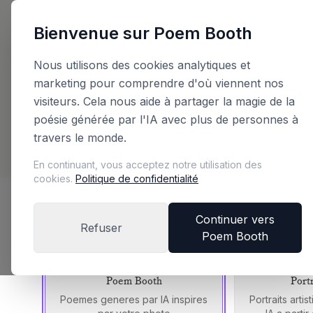
Bienvenue sur Poem Booth
Retour
Nous utilisons des cookies analytiques et
marketing pour comprendre d'où viennent nos
Planifiez votre 
visiteurs. Cela nous aide à partager la magie de la
poésie générée par l'IA avec plus de personnes à
travers le monde.
Configurez votre booth et obtenez un devis in
En continuant, vous acceptez notre utilisation des
cookies.
Politique de confidentialité
Choisissez votre edition de booth
Continuer vers
Refuser
Poem Booth
Chaque edition offre une experience unique
Poem Booth
Port
Poemes generes par IA inspires
Portraits arti