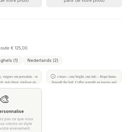
r de votre photo
partir de votre photo
coute € 125,00.
nghels
(
1
)
Nederlands
(
2
)
g, vingers om porselein – te
 Deckwitz
Two trees—one bright, one tall— Hope hums
Happy Poetry
lt, pols bloot, telefoon als
beneath the hall, Coffee warmth on tongue and
r nek zien, hij verbergt de
hand, Tomorrow blooms where strangers stand.
st wordt vastgehouden. Een
🎨
meer dan zij zelf.
ersonnalise
ez pas ce que vous
us creons un style
 votre evenement.