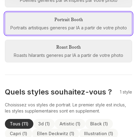
Poemes generes par IA inspires par votre photo
Portrait Booth
Portraits artistiques generes par IA a partir de votre photo
Roast Booth
Roasts hilarants generes par IA a partir de votre photo
Quels styles souhaitez-vous ?
1
style
Choisissez vos styles de portrait. Le premier style est inclus,
les styles supplementaires sont en supplement.
Tous
(
11
)
3d
(
1
)
Artistic
(
1
)
Black
(
1
)
Capri
(
1
)
Ellen Deckwitz
(
1
)
Illustration
(
1
)