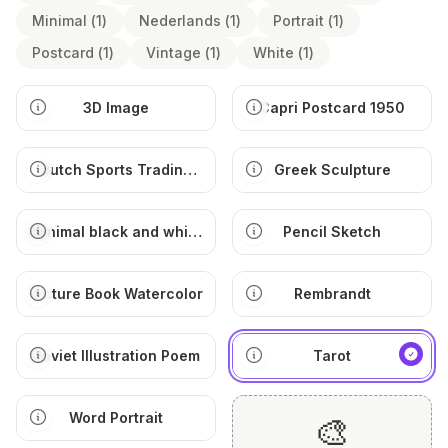
Minimal
(
1
)
Nederlands
(
1
)
Portrait
(
1
)
Postcard
(
1
)
Vintage
(
1
)
White
(
1
)
3D Image
Capri Postcard 1950
Dutch Sports Trading
Greek Sculpture
Card
Minimal black and white
Pencil Sketch
illustration
Picture Book Watercolor
Rembrandt
Soviet Illustration Poem
Tarot
Word Portrait
🎨