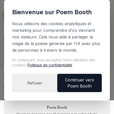
Bienvenue sur Poem Booth
🇳🇱
The Netherlands
Français
Nous utilisons des cookies analytiques et
marketing pour comprendre d'où viennent
Planifiez votre Booth
nos visiteurs. Cela nous aide à partager la
magie de la poésie générée par l'IA avec plus
de personnes à travers le monde.
Configurez votre booth et obtenez un devis
instantane
En continuant, vous acceptez notre utilisation des
cookies.
Politique de confidentialité
Continuer vers
Refuser
Choisissez votre edition de booth
Poem Booth
Chaque edition offre une experience unique
Poem Booth