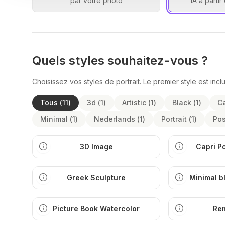
par votre photo
IA a parti
Quels styles souhaitez-vous ?
Choisissez vos styles de portrait. Le premier style est inc
Tous
(
11
)
3d
(
1
)
Artistic
(
1
)
Black
(
1
)
Ca
Minimal
(
1
)
Nederlands
(
1
)
Portrait
(
1
)
Pos
3D Image
Capri P
Greek Sculpture
Minimal b
ill
Picture Book Watercolor
Re