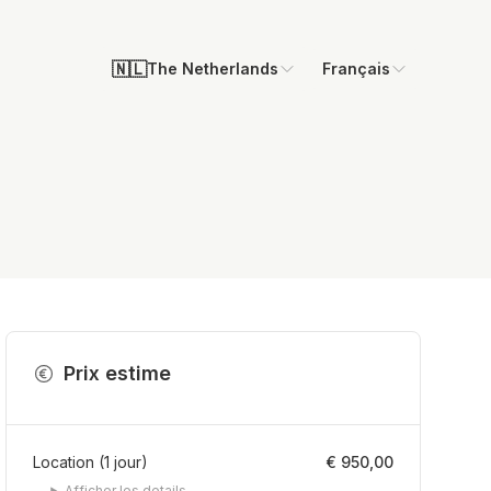
🇳🇱
The Netherlands
Français
Prix estime
Location
(
1
jour
)
€ 950,00
Afficher les details