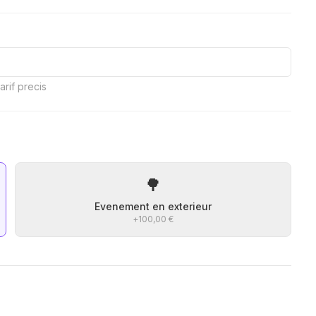
rif precis
🌳
Evenement en exterieur
+
100,00 €