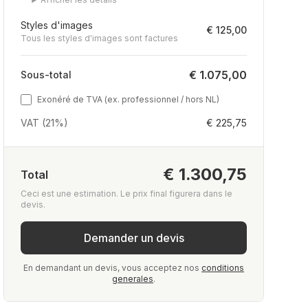
Styles d'images
€ 125,00
Tous les styles d'images sont factures
€ 1.075,00
Sous-total
Exonéré de TVA (ex. professionnel / hors NL)
VAT (21%)
€ 225,75
€ 1.300,75
Total
Ceci est une estimation. Le prix final figurera dans le
devis.
Demander un devis
En demandant un devis, vous acceptez nos
conditions
generales
.