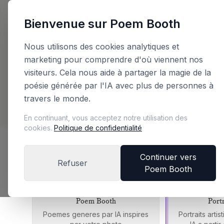
Bienvenue sur Poem Booth
Retour
Nous utilisons des cookies analytiques et
marketing pour comprendre d'où viennent nos
Planifiez votre 
visiteurs. Cela nous aide à partager la magie de la
poésie générée par l'IA avec plus de personnes à
travers le monde.
Configurez votre booth et obtenez un devis in
En continuant, vous acceptez notre utilisation des
cookies.
Politique de confidentialité
Choisissez votre edition de booth
Continuer vers
Refuser
Poem Booth
Chaque edition offre une experience unique
Poem Booth
Port
Poemes generes par IA inspires
Portraits arti