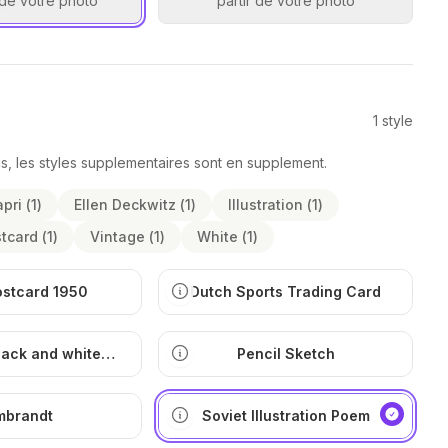
r de votre photo
partir de votre photo
1
style
lus, les styles supplementaires sont en supplement.
pri
(
1
)
Ellen Deckwitz
(
1
)
Illustration
(
1
)
tcard
(
1
)
Vintage
(
1
)
White
(
1
)
ostcard 1950
Dutch Sports Trading Card
lack and white
Pencil Sketch
ustration
mbrandt
Soviet Illustration Poem