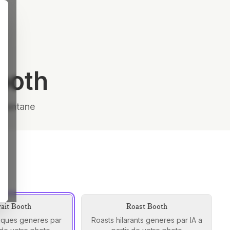
Booth
stantane
rait Booth
Roast Booth
stiques generes par
Roasts hilarants generes par IA a