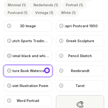
Minimal
(
1
)
Nederlands
(
1
)
Portrait
(
1
)
Postcard
(
1
)
Vintage
(
1
)
White
(
1
)
3D Image
Capri Postcard 1950
Dutch Sports Trading
Greek Sculpture
Card
Minimal black and white
Pencil Sketch
illustration
Picture Book Watercolor
Rembrandt
Soviet Illustration Poem
Tarot
Word Portrait
🎨