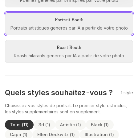
Poemes generes par IA inspires par votre photo
Portrait Booth
Portraits artistiques generes par IA a partir de votre photo
Roast Booth
Roasts hilarants generes par IA a partir de votre photo
Quels styles souhaitez-vous ?
1
style
Choisissez vos styles de portrait. Le premier style est inclus,
les styles supplementaires sont en supplement.
Tous
(
11
)
3d
(
1
)
Artistic
(
1
)
Black
(
1
)
Capri
(
1
)
Ellen Deckwitz
(
1
)
Illustration
(
1
)