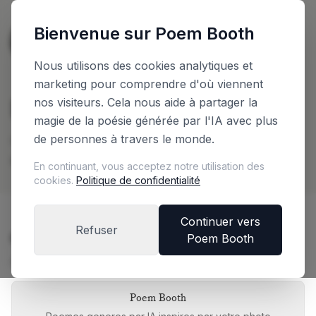
Bienvenue sur Poem Booth
🇳🇱
The Netherlands
Français
Nous utilisons des cookies analytiques et
marketing pour comprendre d'où viennent
Planifiez votre Booth
nos visiteurs. Cela nous aide à partager la
magie de la poésie générée par l'IA avec plus
de personnes à travers le monde.
Configurez votre booth et obtenez un devis
instantane
En continuant, vous acceptez notre utilisation des
cookies.
Politique de confidentialité
Continuer vers
Refuser
Choisissez votre edition de booth
Poem Booth
Chaque edition offre une experience unique
Poem Booth