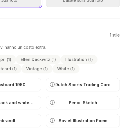
a Sua foto
basate sulla Sua foto
1
stile
untivi hanno un costo extra.
pri
(
1
)
Ellen Deckwitz
(
1
)
Illustration
(
1
)
tcard
(
1
)
Vintage
(
1
)
White
(
1
)
ostcard 1950
Dutch Sports Trading Card
lack and white
Pencil Sketch
ustration
mbrandt
Soviet Illustration Poem