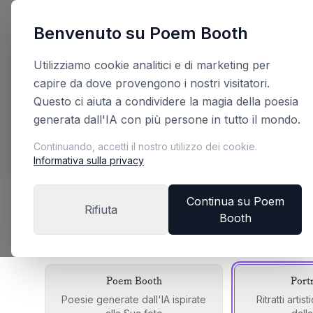
Benvenuto su Poem Booth
Indietro
Utilizziamo cookie analitici e di marketing per
capire da dove provengono i nostri visitatori.
Pianifichi la Sua
Questo ci aiuta a condividere la magia della poesia
generata dall'IA con più persone in tutto il mondo.
Configuri il Suo booth e riceva un preventivo 
Continuando, accetti il nostro utilizzo dei cookie.
Informativa sulla privacy
Continua su Poem
Rifiuta
Booth
Scelga la Sua Edizione del Booth
Ogni edizione offre un'esperienza unica
Poem Booth
Port
Poesie generate dall'IA ispirate
Ritratti artis