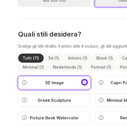
alla Sua foto
dall
Quali stili desidera?
Scelga gli stili ritratto. Il primo stile è incluso, gli stili aggi
Tutti
(
11
)
3d
(
1
)
Artistic
(
1
)
Black
(
1
)
Ca
Minimal
(
1
)
Nederlands
(
1
)
Portrait
(
1
)
Pos
3D Image
Capri P
Greek Sculpture
Minimal b
ill
Picture Book Watercolor
Re