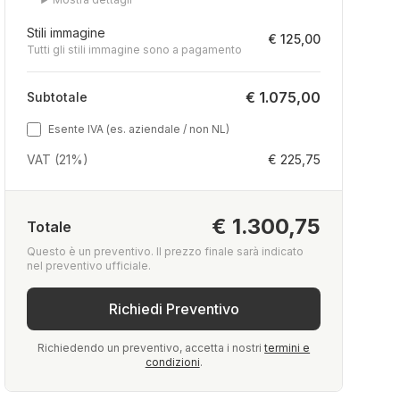
Stili immagine
€ 125,00
Tutti gli stili immagine sono a pagamento
€ 1.075,00
Subtotale
Esente IVA (es. aziendale / non NL)
VAT (21%)
€ 225,75
€ 1.300,75
Totale
Questo è un preventivo. Il prezzo finale sarà indicato
nel preventivo ufficiale.
Richiedi Preventivo
Richiedendo un preventivo, accetta i nostri
termini e
condizioni
.