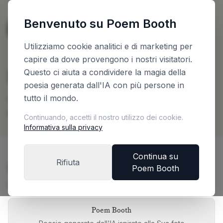
Benvenuto su Poem Booth
🇳🇱
The Netherlands
Italiano
Utilizziamo cookie analitici e di marketing per
capire da dove provengono i nostri visitatori.
Pianifichi la Sua Booth
Questo ci aiuta a condividere la magia della
poesia generata dall'IA con più persone in
tutto il mondo.
Configuri il Suo booth e riceva un preventivo
immediato
Continuando, accetti il nostro utilizzo dei cookie.
Informativa sulla privacy
Continua su
Rifiuta
Scelga la Sua Edizione del Booth
Poem Booth
Ogni edizione offre un'esperienza unica
Poem Booth