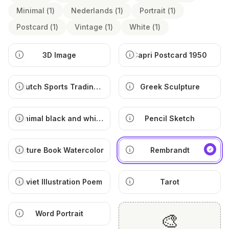
Minimal
(
1
)
Nederlands
(
1
)
Portrait
(
1
)
Postcard
(
1
)
Vintage
(
1
)
White
(
1
)
3D Image
Capri Postcard 1950
Dutch Sports Trading
Greek Sculpture
Card
Minimal black and white
Pencil Sketch
illustration
Picture Book Watercolor
Rembrandt
Soviet Illustration Poem
Tarot
Word Portrait
🎨