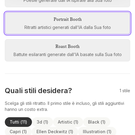
Poesie generate dall'IA ispirate alla Sua foto
Portrait Booth
Ritratti artistici generati dall'IA dalla Sua foto
Roast Booth
Battute esilaranti generate dall'IA basate sulla Sua foto
Quali stili desidera?
1
stile
Scelga gli stili ritratto. Il primo stile è incluso, gli stili aggiuntivi
hanno un costo extra.
Tutti
(
11
)
3d
(
1
)
Artistic
(
1
)
Black
(
1
)
Capri
(
1
)
Ellen Deckwitz
(
1
)
Illustration
(
1
)