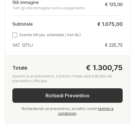
Stili immagine
€ 125,00
Tutti gli stili immagine sono a pagamento
€ 1.075,00
Subtotale
Esente IVA (es. aziendale / non NL)
VAT (21%)
€ 225,75
€ 1.300,75
Totale
Questo è un preventivo. Il prezzo finale sarà indicato nel
preventivo ufficiale.
Richiedi Preventivo
Richiedendo un preventivo, accetta i nostri
termini e
condizioni
.