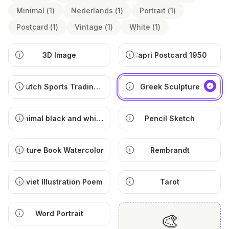
Minimal
(
1
)
Nederlands
(
1
)
Portrait
(
1
)
Postcard
(
1
)
Vintage
(
1
)
White
(
1
)
3D Image
Capri Postcard 1950
Dutch Sports Trading
Greek Sculpture
Card
Minimal black and white
Pencil Sketch
illustration
Picture Book Watercolor
Rembrandt
Soviet Illustration Poem
Tarot
Word Portrait
🎨