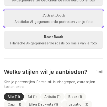
AI-gegenereerde gedichten geïnspireerd op je foto
Portrait Booth
Artistieke AI-gegenereerde portretten van je foto
Roast Booth
Hilarische AI-gegenereerde roasts op basis van je foto
Welke stijlen wil je aanbieden?
1
stijl
Kies je portretstijlen. Eerste stijl is inbegrepen, extra stijlen
kosten extra.
Alle
(
11
)
3d
(
1
)
Artistic
(
1
)
Black
(
1
)
Capri
(
1
)
Ellen Deckwitz
(
1
)
Illustration
(
1
)