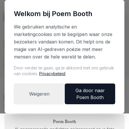
Welkom bij Poem Booth
🇳🇱
The Netherlands
Nederlands
We gebruiken analytische en
marketingcookies om te begrijpen waar onze
Plan je Booth
bezoekers vandaan komen. Dit helpt ons de
magie van AI-gedreven poëzie met meer
mensen over de hele wereld te delen.
Configureer je booth en ontvang direct een
prijsindicatie
Door verder te gaan, ga je akkoord met ons gebruik
van cookies.
Privacybeleid
Ga door naar
Weigeren
Kies je Booth Editie
Poem Booth
Elke editie biedt een unieke ervaring
Poem Booth